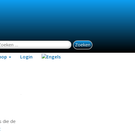
oeken naar:
hop
Login
s die de
t