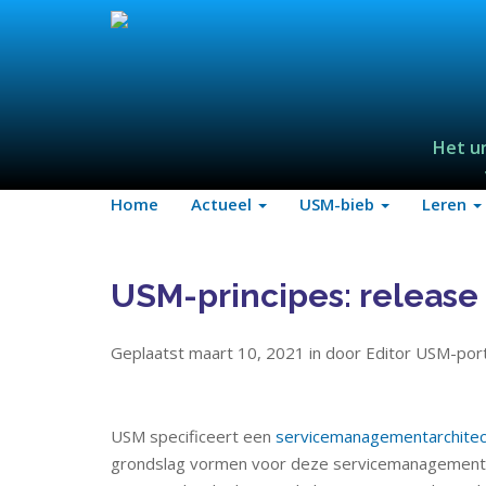
Het u
Home
Actueel
USM-bieb
Leren
USM-principes: release
Geplaatst maart 10, 2021 in door Editor USM-port
USM specificeert een
servicemanagementarchitec
grondslag vormen voor deze servicemanagementarc