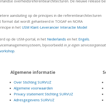
derlandse overheidsreferentiearchitecturen. De nieuwe release be
tere aansluiting op de principes in die referentiearchitecturen
et format dat wordt gehanteerd in TOGAF en NORA
rincipe in het
USM Klant-Leverancier Interactie Model
erd op de USM-portal, in het
Nederlands
en het
Engels
.
n servicemanagemensysteem, bijvoorbeeld
in je eigen serviceorganisat
-workshop
.
Algemene informatie
S
Over Stichting SURVUZ
Algemene voorwaarden
Privacy statement Stichting SURVUZ
Adresgegevens SURVUZ