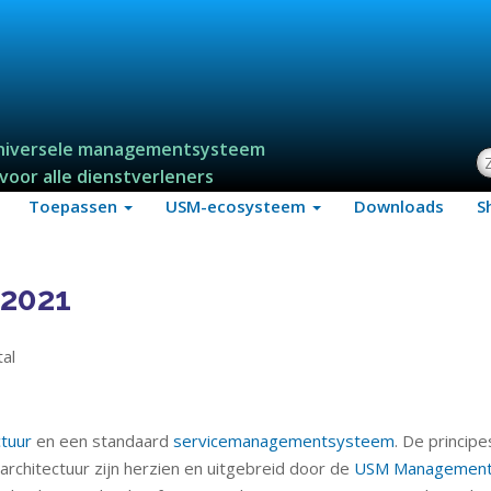
niversele managementsysteem
Z
voor alle dienstverleners
Toepassen
USM-ecosysteem
Downloads
S
 2021
al
tuur
en een standaard
servicemanagementsysteem
. De principe
hitectuur zijn herzien en uitgebreid door de
USM Managemen