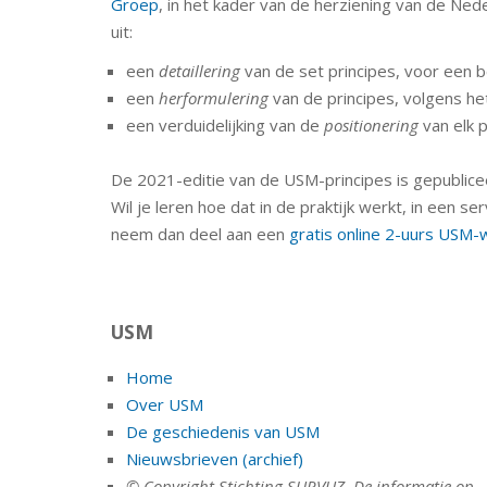
Groep
, in het kader van de herziening van de Ne
uit:
een
detaillering
van de set principes, voor een be
een
herformulering
van de principes, volgens h
een verduidelijking van de
positionering
van elk p
De 2021-editie van de USM-principes is gepublice
Wil je leren hoe dat in de praktijk werkt, in ee
neem dan deel aan een
gratis online 2-uurs USM
USM
Home
Over USM
De geschiedenis van USM
Nieuwsbrieven (archief)
© Copyright Stichting SURVUZ. De informatie op