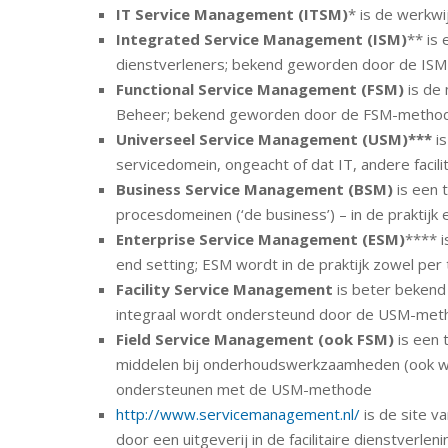
IT Service Management (ITSM)
* is de werkw
Integrated Service Management (ISM)
** is
dienstverleners; bekend geworden door de IS
Functional Service Management (FSM)
is de
Beheer; bekend geworden door de FSM-metho
Universeel Service Management (USM)***
is
servicedomein, ongeacht of dat IT, andere facil
Business Service Management (BSM)
is een 
procesdomeinen (‘de business’) – in de prakt
Enterprise Service Management (ESM)
**** 
end setting; ESM wordt in de praktijk zowel p
Facility Service Management
is beter bekend
integraal wordt ondersteund door de USM-me
Field Service Management (ook FSM)
is een
middelen bij onderhoudswerkzaamheden (ook wel 
ondersteunen met de USM-methode
http://www.servicemanagement.nl/
is de site 
door een uitgeverij in de facilitaire dienstverleni