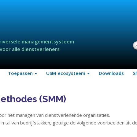
niversele managementsysteem
Z
voor alle dienstverleners
Toepassen
USM-ecosysteem
Downloads
S
ethodes (SMM)
or het managen van dienstverlenende organisaties.
n tal van bedrijfstakken, getuige de volgende voorbeelden uit d