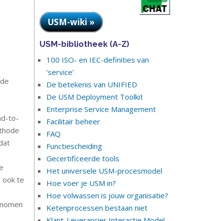
USM-wiki »
USM-bibliotheek (A-Z)
100 ISO- en IEC-definities van
‘service’
ode
De betekenis van UNIFIED
De USM Deployment Toolkit
Enterprise Service Management
nd-to-
Facilitair beheer
ethode
FAQ
dat
Functiescheiding
Gecertificeerde tools
e
Het universele USM-procesmodel
 ook te
Hoe voer je USM in?
Hoe volwassen is jouw organisatie?
genomen
Ketenprocessen bestaan niet
Klant-Leverancier Interactie Model