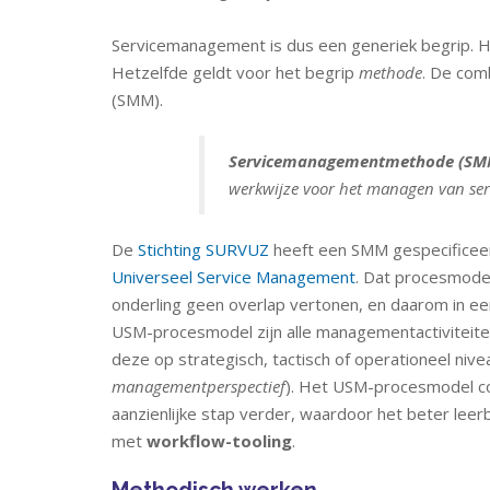
Servicemanagement is dus een generiek begrip. He
Hetzelfde geldt voor het begrip
methode
. De com
(SMM).
Servicemanagementmethode (SM
werkwijze voor het managen van ser
De
Stichting SURVUZ
heeft een SMM gespecificeer
Universeel Service Management
. Dat procesmodel
onderling geen overlap vertonen, en daarom in e
USM-procesmodel zijn alle managementactiviteite
deze op strategisch, tactisch of operationeel niv
managementperspectief
). Het USM-procesmodel co
aanzienlijke stap verder, waardoor het beter leer
met
workflow-tooling
.