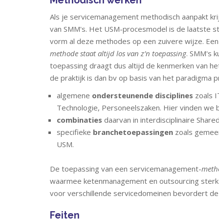
Methodisch werken
Als je servicemanagement methodisch aanpakt krij
van SMM's. Het USM-procesmodel is de laatste sta
vorm al deze methodes op een zuivere wijze. Een
methode staat altijd los van z’n toepassing
. SMM's k
toepassing draagt dus altijd de kenmerken van h
de praktijk is dan bv op basis van het paradigma p
algemene
ondersteunende disciplines
zoals I
Technologie, Personeelszaken. Hier vinden we
combinaties
daarvan in interdisciplinaire Shar
specifieke
branchetoepassingen
zoals gemeen
USM.
De toepassing van een servicemanagement-
meth
waarmee ketenmanagement en outsourcing sterk v
voor verschillende servicedomeinen bevordert de 
Feiten