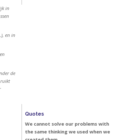
jk in
ussen
), en in
een
onder de
ruikt
r
Quotes
We cannot solve our problems with
the same thinking we used when we
created them.