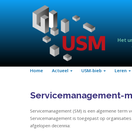
Het u
Home
Actueel
USM-bieb
Leren
Servicemanagement-m
Servicemanagement (SM) is een algemene term vo
Servicemanagement is toegepast op organisaties i
afgelopen decennia: