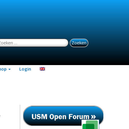
oeken naar:
hop
Login
e