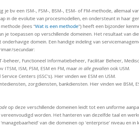
g je bv een ISM-, FSM-, BSM-, ESM- of FM-methode, allemaal var
p in de evolutie van procesmodellen, en ondersteunt in haar ge
 methode (lees “
Wat is een methode
”) heeft een bijzonder kenm
un je toepassen op verschillende domeinen. Het resultaat van die
et onderhavige domein. Een handige indeling van servicemanageme
rimair/secundair:
T-beheer, Functioneel Informatiebeheer, Facilitair Beheer, Medis
 bv ITSM, ISM, FSM, ESM en FM, maar
in alle gevallen
ook USM.
ed Service Centers (iSSC's). Hier vinden we ESM en USM.
tediensten, zorgdiensten, bankdiensten. Hier vinden we BSM, E
ode
op deze verschillende domeinen leidt tot een uniforme aanpa
ereenvoudigd worden. Het hanteren van dezelfde taal en werk
‘managebaarheid’ van die domeinen op ‘enterprise’ niveau en in 