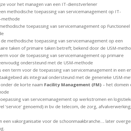
ijze voor het managen van een IT-dienstverlener
 een methodische toepassing van servicemanagement op IT-
M-methode
 methodische toepassing van servicemanagement op Functioneel
de
 de methodische toepassing van servicemanagement op een
itaire taken of primaire taken betreft; bekend door de USM-meth
term voor de toepassing van servicemanagement op primaire
ijk eenvoudig ondersteund met de USM-methode
is een term voor de toepassing van servicemanagement in een e
er taakgebied als integraal ondersteund met de generieke USM-m
 onder de korte naam
Facility Management (FM)
– het domein 
thode
 toepassing van servicemanagement op werkstromen en logistiek
‘service’ genoemd) in bv de telecom, de zorg, afvalverwerking;
van een vakorganisatie voor de schoonmaakbranche…. later over
ng.