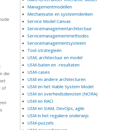
Managementmodellen
Mechanisatie en systeemdenken
thode
Service Model Canvas
Servicemanagementarchitectuur
Servicemanagementmethodes
Servicemanagementsysteem
Tool-strategieën
USM, architectuur en model
USM-baten en -resultaten
:
USM-cases
n die
USM en andere architecturen
het
USM en het Viable System Model
 of
USM en overheidsdiensten (NORA)
USM en RACI
 een
USM en SIAM, DevOps, agile
is
USM in het reguliere onderwijs
USM-puzzels
USM-nieuwsbrieven