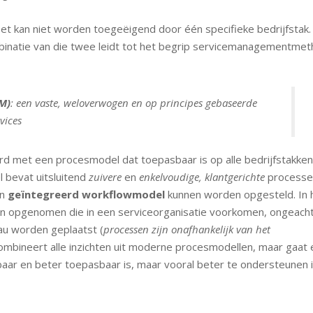
t kan niet worden toegeëigend door één specifieke bedrijfstak.
binatie van die twee leidt tot het begrip servicemanagementme
M)
: een vaste, weloverwogen en op principes gebaseerde
vices
d met een procesmodel dat toepasbaar is op alle bedrijfstakken
 bevat uitsluitend
zuivere
en
enkelvoudige, klantgerichte
processe
en
geïntegreerd workflowmodel
kunnen worden opgesteld. In 
n opgenomen die in een serviceorganisatie voorkomen, ongeacht
eau worden geplaatst (
processen zijn onafhankelijk van het
mbineert alle inzichten uit moderne procesmodellen, maar gaat
baar en beter toepasbaar is, maar vooral beter te ondersteunen 