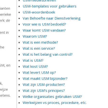
USM-templates voor gebruikers
ianten
USM-woordenboek
nerieke
Van Behoefte naar Dienstverlening
erk:
de
Voor wie is USM bedoeld?
Waar komt USM vandaan?
nt in
Waarom USM?
Wat is een methode?
che
Wat is een service?
Wat is het belang van control?
Wat is USM?
SM, en
Wat kost USM?
Wat levert USM op?
Wat maakt USM bijzonder?
k,
Wat zijn USM-producten?
wijze
Wat zijn USM’s principes?
ketens.
Welke organisaties gebruiken USM?
Werkwijzen vs proces, procedure, etc.