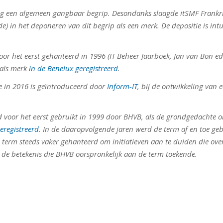
ng een algemeen gangbaar begrip. Desondanks slaagde itSMF Frankri
e) in het deponeren van dit begrip als een merk. De depositie is int
or het eerst gehanteerd in 1996 (IT Beheer Jaarboek, Jan van Bon ed.
 als merk
in de Benelux geregistreerd
.
e in 2016 is geïntroduceerd door
Inform-IT
, bij de ontwikkeling van 
 voor het eerst gebruikt in 1999 door BHVB, als de grondgedachte 
eregistreerd
. In de daaropvolgende jaren werd de term af en toe geb
 term steeds vaker gehanteerd om initiatieven aan te duiden die ove
et de betekenis die BHVB oorspronkelijk aan de term toekende.