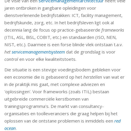
De visie van een
servicemanagementarchitectuur
heeft vele
jaren ontbroken in gangbare opleidingen voor
dienstverlenende bedrijfstakken: ICT, facility management,
bedrijfskunde, zorg, etc. In het bedrijfsleven ligt ook al
decennia lang de focus op practice-gebaseerde
frameworks
(ITIL, ASL, BiSL, COBIT, etc.) en standaarden (ISO, NEN,
NIST, etc.). Daarmee is een forse blinde vlek ontstaan t.a.v.
het
servicemanagementsysteem
dat de grondslag is voor
control
en voor elke kwaliteitstoets.
Die situatie is een stevige voedingsbodem gebleken voor
een economie die is gebaseerd op het
herstellen
van wat er
in de praktijk mis gaat, met complexe adviezen en
'oplossingen'. Voor frameworks (zoals ITIL) bestaan
uitgebreide commerciële kerstbomen van
trainingsprogramma's. De markt van consultancy-
organisaties en toolleveranciers die graag helpen bij het
oplossen van de ontstane problemen is inmiddels een
red
ocean
.