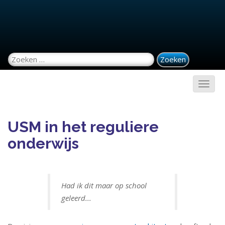
Zoeken naar:
USM in het reguliere
onderwijs
Had ik dit maar op school
geleerd...