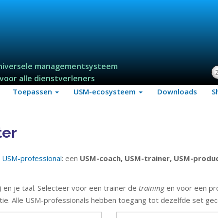
niversele managementsysteem
Z
voor alle dienstverleners
Toepassen
USM-ecosysteem
Downloads
S
ter
e
USM-professional
: een
USM-coach,
USM-trainer,
USM-produc
') en je taal. Selecteer voor een trainer de
training
en voor een pr
matie. Alle USM-professionals hebben toegang tot dezelfde set ge