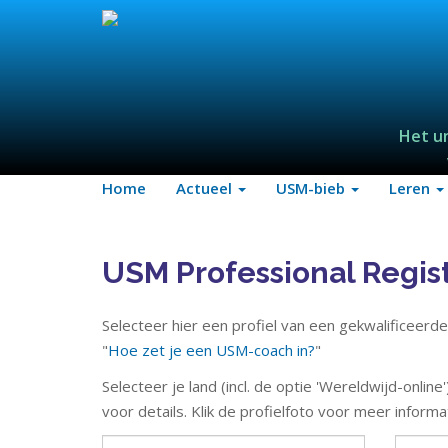
Het u
Home
Actueel
USM-bieb
Leren
USM Professional Regis
Selecteer hier een profiel van een gekwalificeerd
"
Hoe zet je een USM-coach in?
"
Selecteer je land (incl. de optie 'Wereldwijd-online
voor details. Klik de profielfoto voor meer infor