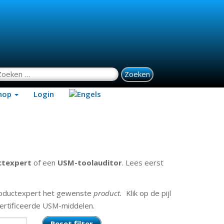
oeken naar:
hop
Login
texpert
of een
USM-toolauditor
. Lees eerst
oductexpert het gewenste
product.
Klik op de pijl
certificeerde USM-middelen.
Reset filter