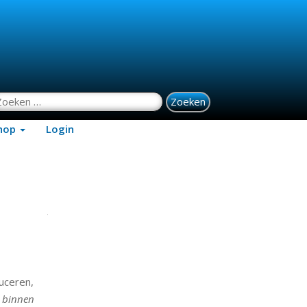
oeken naar:
hop
Login
uceren,
n
binnen