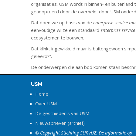
organisaties. USM wordt in binnen- en buitenland 
geadopteerd door de overheid, door USM onderd
Dat doen we op basis van de
enterprise service m
eenvoudige wijze een standaard
enterprise servi
ecosystemen te bouwen.
Dat klinkt ingewikkeld maar is buitengewoon simpe
geleerd?”.
De onderwerpen die aan bod komen staan besch
USM
Home
Over USM
De geschiedenis van USM
Nieuwsbrieven (archief)
© Copyright Stichting SURVUZ. De informatie op