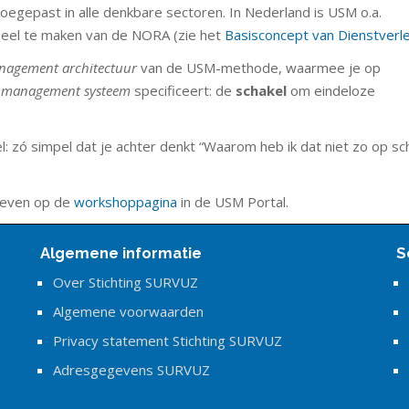
toegepast in alle denkbare sectoren. In Nederland is USM o.a.
eel te maken van de NORA (zie het
Basisconcept van Dienstverl
anagement architectuur
van de USM-methode, waarmee je op
ce management systeem
specificeert: de
schakel
om eindeloze
l: zó simpel dat je achter denkt “Waarom heb ik dat niet zo op sc
reven op de
workshoppagina
in de USM Portal.
Algemene informatie
S
Over Stichting SURVUZ
Algemene voorwaarden
Privacy statement Stichting SURVUZ
Adresgegevens SURVUZ