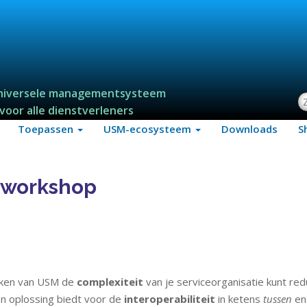
niversele managementsysteem
Z
voor alle dienstverleners
Toepassen
USM-ecosysteem
Downloads
S
eworkshop
enken van USM de
complexiteit
van je serviceorganisatie kunt red
n oplossing biedt voor de
interoperabiliteit
in ketens
tussen
e