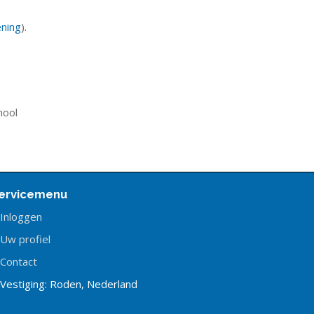
ening
).
hool
ervicemenu
Inloggen
Uw profiel
Contact
Vestiging: Roden, Nederland