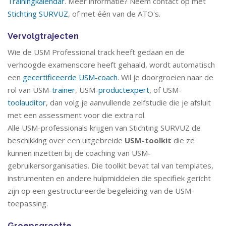
Trainingkalendar
. Meer informatie? Neem contact op met
Stichting SURVUZ
, of met één van de ATO's.
Vervolgtrajecten
Wie de USM Professional track heeft gedaan en de
verhoogde examenscore heeft gehaald, wordt automatisch
een
gecertificeerde USM-coach
. Wil je doorgroeien naar de
rol van USM-
trainer
, USM-
productexpert
, of USM-
toolauditor
, dan volg je aanvullende zelfstudie die je afsluit
met een assessment voor die extra rol.
Alle USM-professionals krijgen van Stichting SURVUZ de
beschikking over een uitgebreide
USM-toolkit
die ze
kunnen inzetten bij de coaching van USM-
gebruikersorganisaties. Die toolkit bevat tal van templates,
instrumenten en andere hulpmiddelen die specifiek gericht
zijn op een gestructureerde begeleiding van de USM-
toepassing.
Groepsgrootte