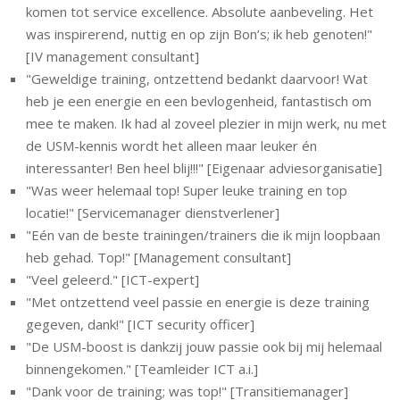
komen tot service excellence. Absolute aanbeveling.
H
et
was inspirerend, nuttig en op zijn Bon’s; ik heb genoten!
"
[IV management consultant]
"
Geweldige training, ontzettend bedankt daarvoor! Wat
heb je een energie en een bevlogenheid, fantastisch om
mee te maken. Ik had al zoveel plezier in mijn werk, nu met
de USM-kennis wordt het alleen maar leuker én
interessanter! Ben heel blij!!!" [Eigenaar adviesorganisatie]
"
Was weer helemaal top!
Super leuke training en top
locatie!
" [Servicemanager dienstverlener]
"Eén van de beste trainingen/trainers die ik mijn loopbaan
heb gehad. Top!" [Management consultant]
"Veel geleerd." [ICT-expert]
"M
et ontzettend veel passie en energie is deze training
gegeven,
dank!" [ICT security officer]
"
De USM-boost is dankzij jouw passie ook bij mij helemaal
binnengekomen." [Teamleider ICT a.i.]
"
Dank voor de training; was top!
" [Transitiemanager]