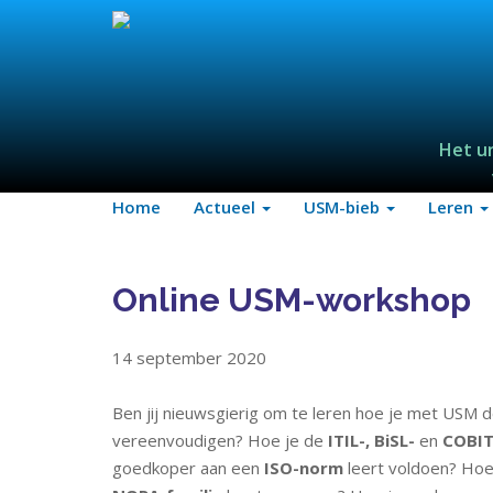
Het u
Home
Actueel
USM-bieb
Leren
Online USM-workshop
14 september 2020
Ben jij nieuwsgierig om te leren hoe je met USM 
vereenvoudigen? Hoe je de
ITIL-, BiSL-
en
COBIT
goedkoper aan een
ISO-norm
leert voldoen? Hoe 