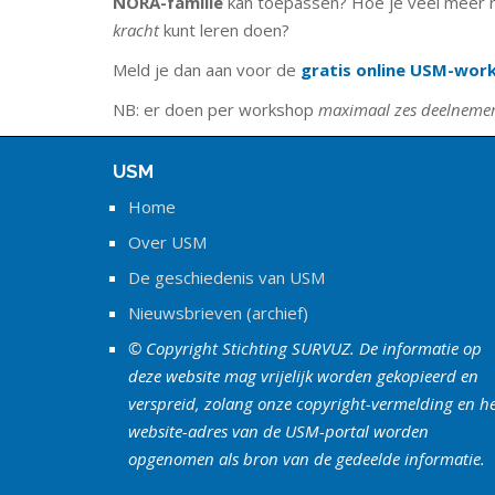
NORA-familie
kan toepassen? Hoe je veel meer 
kracht
kunt leren doen?
Meld je dan aan voor de
gratis online USM-wor
NB: er doen per workshop
maximaal zes deelneme
USM
Home
Over USM
De geschiedenis van USM
Nieuwsbrieven (archief)
© Copyright Stichting SURVUZ. De informatie op
deze website mag vrijelijk worden gekopieerd en
verspreid, zolang onze copyright-vermelding en h
website-adres van de USM-portal worden
opgenomen als bron van de gedeelde informatie.