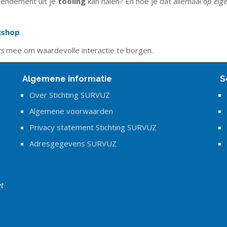
rendement uit je
tooling
kan halen? En hoe je dat allemaal
op eig
kshop
.
rs
mee om waardevolle interactie te borgen.
Algemene informatie
S
Over Stichting SURVUZ
Algemene voorwaarden
Privacy statement Stichting SURVUZ
Adresgegevens SURVUZ
et