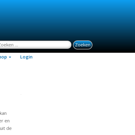
oeken naar:
hop
Login
 kan
er en
uit de