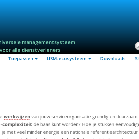
niversele managementsysteem
Z
voor alle dienstverleners
Toepassen
USM-ecosysteem
Downloads
S
de
werkwijzen
van jouw serviceorganisatie grondig en duurzaam
-complexiteit
de baas kunt worden? Hoe je stukken eenvoudig
je met veel minder energie een nationale referentiearchitectuur 