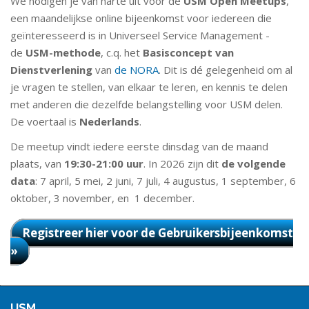
We nodigen je van harte uit voor de
USM Open Meetups
,
een maandelijkse online bijeenkomst voor iedereen die
geïnteresseerd is in Universeel Service Management -
de
USM-methode
, c.q. het
Basisconcept van
Dienstverlening
van
de NORA
. Dit is dé gelegenheid om al
je vragen te stellen, van elkaar te leren, en kennis te delen
met anderen die dezelfde belangstelling voor USM delen.
De voertaal is
Nederlands
.
De meetup vindt iedere eerste dinsdag van de maand
plaats, van
19:30-21:00 uur
. In 2026 zijn dit
de volgende
data
: 7 april, 5 mei, 2 juni, 7 juli, 4 augustus, 1 september, 6
oktober, 3 november, en 1 december.
Registreer hier voor de Gebruikersbijeenkomst
»
USM