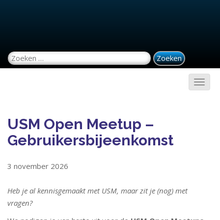
Zoeken naar:
USM Open Meetup –
Gebruikersbijeenkomst
3 november 2026
Heb je al kennisgemaakt met USM, maar zit je (nog) met
vragen?