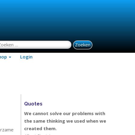
oeken naar:
hop
Login
Quotes
We cannot solve our problems with
the same thinking we used when we
created them.
urzame