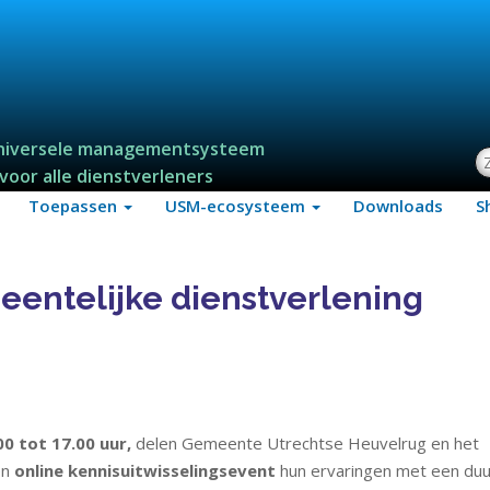
niversele managementsysteem
Z
voor alle dienstverleners
Toepassen
USM-ecosysteem
Downloads
S
eentelijke dienstverlening
0 tot 17.00 uur,
delen Gemeente Utrechtse Heuvelrug en het
en
online kennisuitwisselingsevent
hun ervaringen met een du