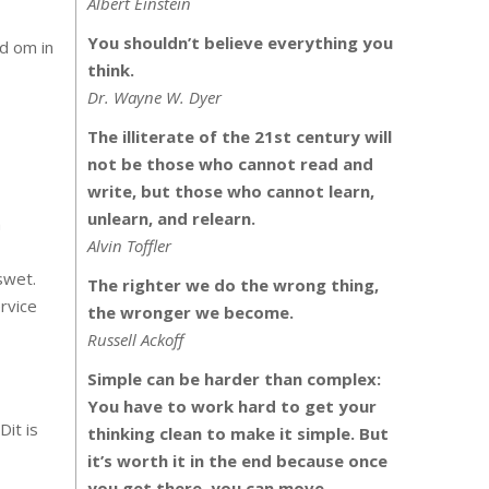
Albert Einstein
You shouldn’t believe everything you
d om in
think.
Dr. Wayne W. Dyer
The illiterate of the 21st century will
not be those who cannot read and
write, but those who cannot learn,
unlearn, and relearn.
m
Alvin Toffler
swet.
The righter we do the wrong thing,
rvice
the wronger we become.
Russell Ackoff
Simple can be harder than complex:
You have to work hard to get your
it is
thinking clean to make it simple. But
it’s worth it in the end because once
you get there, you can move