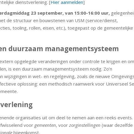
elijke dienstverlening. [
Hier aanmelden
]
rdagmiddag 23 september, van 15:00-16:00 uur,
gelegenhei
et de structuur en bouwstenen van USM (service/dienst,
ies, tooling, rollen, eisen, etc.), toegepast op de gemeentelijke
een duurzaam managementsysteem
extern opgelegde veranderingen onder controle te krijgen en o
llen, is een duurzaam managementsysteem nodig. Zo’n
n wijzigingen in wet- en regelgeving, zoals de nieuwe Omgeving
fectieve oplossing: een methodisch raamwerk voor Universeel Se
emeente.
tverlening
nende organisaties uit om deel te nemen aan een reeks events. D
 afwisselend voor
gemeenten
, voor
zorginstellingen
(waar dezelfde
tionale
bijeenkomst.