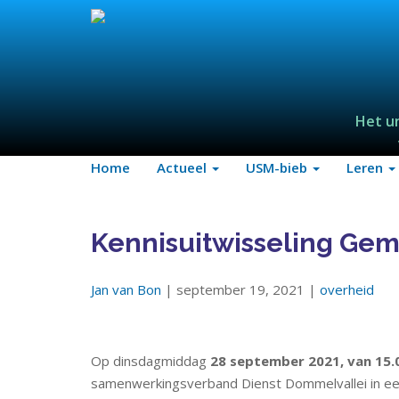
Het u
Home
Actueel
USM-bieb
Leren
Kennisuitwisseling Gem
Jan van Bon
| september 19, 2021 |
overheid
Op dinsdagmiddag
28 september 2021, van 15.0
samenwerkingsverband Dienst Dommelvallei in e