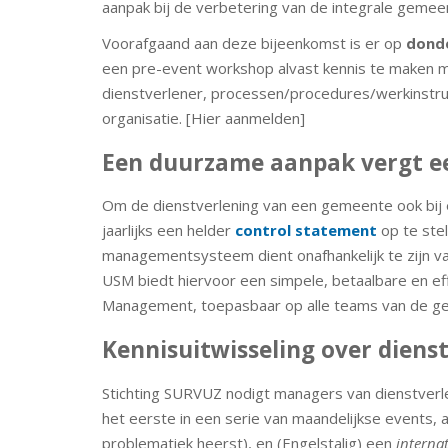
aanpak bij de verbetering van de integrale gemeent
Voorafgaand aan deze bijeenkomst is er op
donde
een pre-event workshop alvast kennis te maken m
dienstverlener, processen/procedures/werkinstruct
organisatie. [Hier aanmelden]
Een duurzame aanpak vergt 
Om de dienstverlening van een gemeente ook bij 
jaarlijks een helder
control statement
op te ste
managementsysteem dient onafhankelijk te zijn va
USM biedt hiervoor een simpele, betaalbare en ef
Management, toepasbaar op alle teams van de g
Kennisuitwisseling over diens
Stichting SURVUZ nodigt managers van dienstverle
het eerste in een serie van maandelijkse events,
problematiek heerst), en (Engelstalig) een
interna