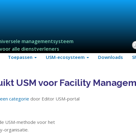
niversele managementsysteem
Z
voor alle dienstverleners
Toepassen
USM-ecosysteem
Downloads
S
uikt USM voor Facility Manage
een categorie
door Editor USM-portal
8 de USM-methode voor het
y-organisatie.