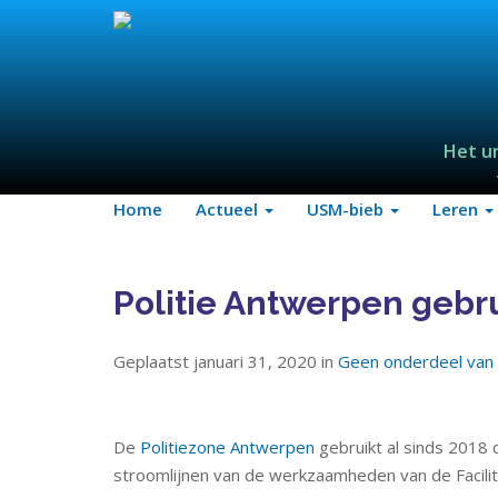
Het u
Home
Actueel
USM-bieb
Leren
Politie Antwerpen gebr
Geplaatst januari 31, 2020 in
Geen onderdeel van 
De
Politiezone Antwerpen
gebruikt al sinds 201
stroomlijnen van de werkzaamheden van de Facilit