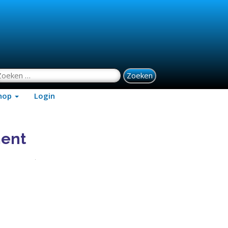
oeken naar:
hop
Login
ment