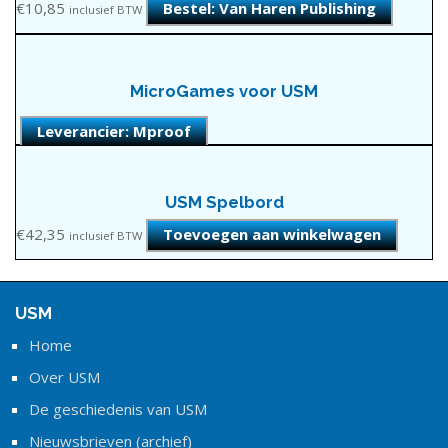
€
10,85
Bestel: Van Haren Publishing
inclusief BTW
MicroGames voor USM
Leverancier: Mproof
USM Spelbord
€
42,35
Toevoegen aan winkelwagen
inclusief BTW
USM
Home
Over USM
De geschiedenis van USM
Nieuwsbrieven (archief)