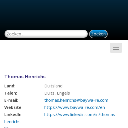
Zoeken naar:
Thomas Henrichs
Land:
Duitsland
Talen:
Duits, Engels
E-mail:
thomas.henrichs@baywa-re.com
Website:
https://www.baywa-re.com/en
LinkedIn:
https://www.linkedin.com/in/thomas-
henrichs