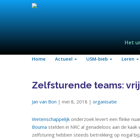
Het u
Home
Actueel
USM-bieb
Leren
Zelfsturende teams: vr
Jan van Bon
| mei 8, 2018 |
organisatie
Wetenschappelijk
onderzoek levert een flinke nua
Bouma
stelden in NRC al genadeloos aan de kaak 
zelfsturing hebben steeds betrekking op nogal bij