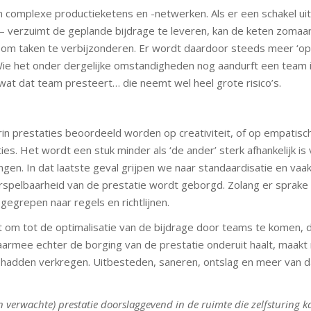
n complexe productieketens en -netwerken. Als er een schakel uit
– verzuimt de geplande bijdrage te leveren, kan de keten zomaa
om taken te verbijzonderen. Er wordt daardoor steeds meer ‘op
Wie het onder dergelijke omstandigheden nog aandurft een team 
wat dat team presteert… die neemt wel heel grote risico’s.
arin prestaties beoordeeld worden op creativiteit, of op empatisc
es. Het wordt een stuk minder als ‘de ander’ sterk afhankelijk is
gen. In dat laatste geval grijpen we naar standaardisatie en vaa
spelbaarheid van de prestatie wordt geborgd. Zolang er sprake 
gegrepen naar regels en richtlijnen.
jkt om tot de optimalisatie van de bijdrage door teams te komen, d
aarmee echter de borging van de prestatie onderuit haalt, maak
 hadden verkregen. Uitbesteden, saneren, ontslag en meer van d
en verwachte) prestatie doorslaggevend in de ruimte die zelfsturing k