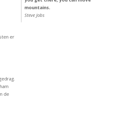
mountains.
Steve Jobs
sten er
 gedrag.
rham
En de