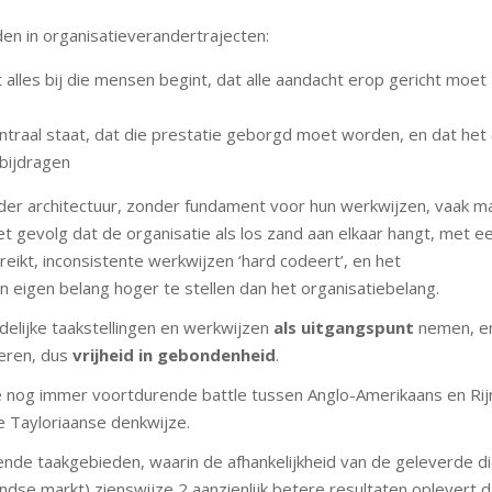
n in organisatieverandertrajecten:
 alles bij die mensen begint, dat alle aandacht erop gericht moet
ntraal staat, dat die prestatie geborgd moet worden, en dat het
bijdragen
onder architectuur, zonder fundament voor hun werkwijzen, vaak m
et gevolg dat de organisatie als los zand aan elkaar hangt, met e
reikt, inconsistente werkwijzen ‘hard codeert’, en het
eigen belang hoger te stellen dan het organisatiebelang.
idelijke taakstellingen en werkwijzen
als
uitgangspunt
nemen, e
seren, dus
vrijheid in gebondenheid
.
de nog immer voortdurende battle tussen Anglo-Amerikaans en Rij
 Tayloriaanse denkwijze.
nende taakgebieden, waarin de afhankelijkheid van de geleverde d
ndse markt) zienswijze 2 aanzienlijk betere resultaten oplevert 