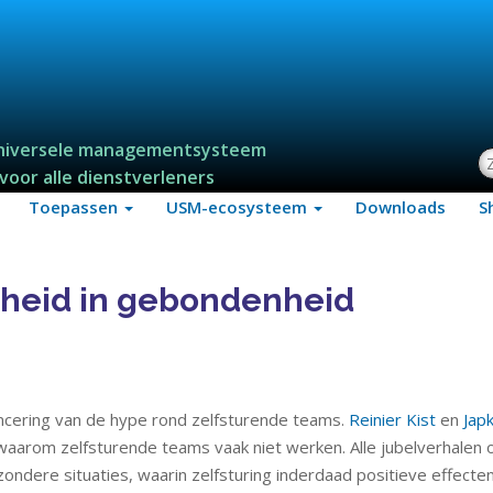
niversele managementsysteem
Z
voor alle dienstverleners
Toepassen
USM-ecosysteem
Downloads
S
ijheid in gebondenheid
ncering van de hype rond zelfsturende teams.
Reinier Kist
en
Jap
waarom zelfsturende teams vaak niet werken. Alle jubelverhalen 
zondere situaties, waarin zelfsturing inderdaad positieve effecte