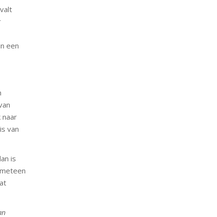
valt
r
in een
h
 van
k naar
is van
an is
t meteen
at
an