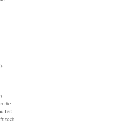
).
n
in die
uïteit
ft toch