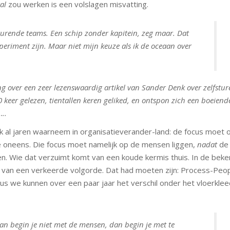
al
zou werken is een volslagen misvatting.
sturende teams. Een schip zonder kapitein, zeg maar. Dat
xperiment zijn. Maar niet mijn keuze als ik de oceaan over
g over een zeer lezenswaardig artikel van
Sander Denk
over zelfstu
0 keer gelezen, tientallen keren geliked, en ontspon zich een boeiend
..
k al jaren waarneem in organisatieverander-land: de focus moet 
e oneens. Die focus moet namelijk op de mensen liggen,
nadat
de 
en. Wie dat verzuimt komt van een koude kermis thuis. In de bek
e van een verkeerde volgorde. Dat had moeten zijn: Process-Peo
, dus we kunnen over een paar jaar het verschil onder het vloerkle
 dan begin je niet met de mensen, dan begin je met te