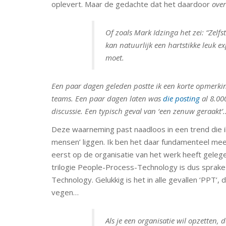
oplevert. Maar de gedachte dat het daardoor
over
Of zoals Mark Idzinga het zei: “Zelf
kan natuurlijk een hartstikke leuk e
moet.
Een paar dagen geleden postte ik een korte opmerkin
teams. Een paar dagen laten was
die posting
al 8.00
discussie. Een typisch geval van ‘een zenuw geraakt’…
Deze waarneming past naadloos in een trend die i
mensen’ liggen. Ik ben het daar fundamenteel me
eerst op de organisatie van het werk heeft geleg
trilogie People-Process-Technology is dus sprak
Technology. Gelukkig is het in alle gevallen ‘PPT’
vegen…
Als je een organisatie wil opzetten,