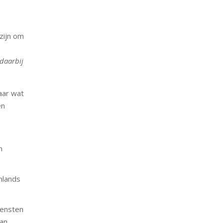
 zijn om
daarbij
aar wat
en
n
nlands
iensten
dan