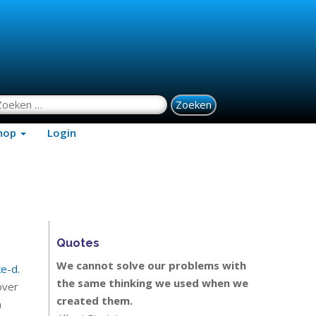
oeken naar:
hop
Login
Quotes
We cannot solve our problems with
ke-d.
the same thinking we used when we
over
created them.
n