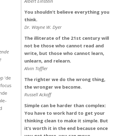
Albert Einstein
You shouldn’t believe everything you
think.
Dr. Wayne W. Dyer
The illiterate of the 21st century will
not be those who cannot read and
rende
write, but those who cannot learn,
e
unlearn, and relearn.
Alvin Toffler
op ‘de
The righter we do the wrong thing,
focus
the wronger we become.
ende
Russell Ackoff
ple-
Simple can be harder than complex:
ed
You have to work hard to get your
thinking clean to make it simple. But
it’s worth it in the end because once
you get there, you can move