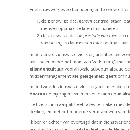
Er zijn ruwweg twee benaderingen te onderscheide
de zienswijze dat
mensen
centraal staan, dat
mensen optimaal te laten functioneren
de zienswijze dat
de prestatie van mensen
ce
van belang is dat mensen daar optimaal aan 
In de eerste zienswijze zie ik organisaties die z
aanklooien onder het mom van 'zelfsturing', met h
eilandencultuur
vooral lokale suboptimalisatie be
middenmanagement alle gelegenheid geeft om hun 
In de tweede zienswijze zie ik organisaties die du
daarna
de bijdragen van mensen daarin optimali
Het verschil in aanpak heeft alles te maken met 
denken, en met het moderne verafschuwen van de
Ik ben er echter van overtuigd dat in dienstverle
groot is (in casu het grootste deel van de Nederla