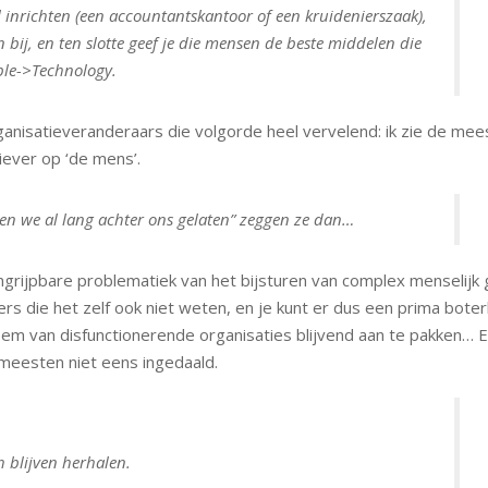
l inrichten (een accountantskantoor of een kruidenierszaak),
bij, en ten slotte geef je die mensen de beste middelen die
ople->Technology.
nisatieveranderaars die volgorde heel vervelend: ik zie de mee
ever op ‘de mens’.
en we al lang achter ons gelaten” zeggen ze dan…
ongrijpbare problematiek van het bijsturen van complex menselijk
rs die het zelf ook niet weten, en je kunt er dus een prima bote
em van disfunctionerende organisaties blijvend aan te pakken… 
 meesten niet eens ingedaald.
ch blijven herhalen.