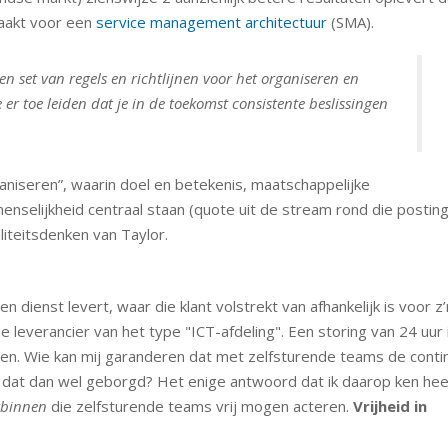
aakt voor een
service management architectuur
(SMA).
n set van regels en richtlijnen voor het organiseren en
 er toe leiden dat je in de toekomst consistente beslissingen
aniseren”, waarin doel en betekenis, maatschappelijke
nselijkheid centraal staan (quote uit de stream rond die posting
liteitsdenken van Taylor.
n dienst levert, waar die klant volstrekt van afhankelijk is voor z’
leverancier van het type "ICT-afdeling". Een storing van 24 uur 
sten. Wie kan mij garanderen dat met zelfsturende teams de contin
s dat dan wel geborgd? Het enige antwoord dat ik daarop ken hee
binnen
die zelfsturende teams vrij mogen acteren.
Vrijheid in