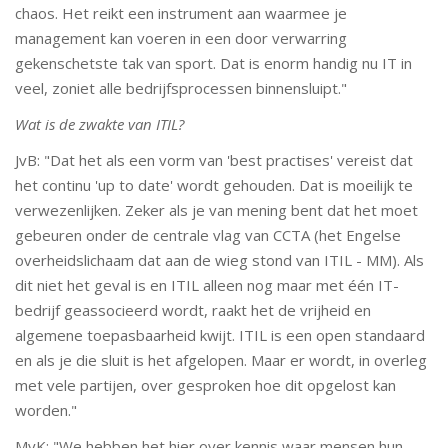
chaos. Het reikt een instrument aan waarmee je
management kan voeren in een door verwarring
gekenschetste tak van sport. Dat is enorm handig nu IT in
veel, zoniet alle bedrijfsprocessen binnensluipt."
Wat is de zwakte van ITIL?
JvB: "Dat het als een vorm van 'best practises' vereist dat
het continu 'up to date' wordt gehouden. Dat is moeilijk te
verwezenlijken. Zeker als je van mening bent dat het moet
gebeuren onder de centrale vlag van CCTA (het Engelse
overheidslichaam dat aan de wieg stond van ITIL - MM). Als
dit niet het geval is en ITIL alleen nog maar met één IT-
bedrijf geassocieerd wordt, raakt het de vrijheid en
algemene toepasbaarheid kwijt. ITIL is een open standaard
en als je die sluit is het afgelopen. Maar er wordt, in overleg
met vele partijen, over gesproken hoe dit opgelost kan
worden."
MvK: "We hebben het hier over kennis waar mensen hun