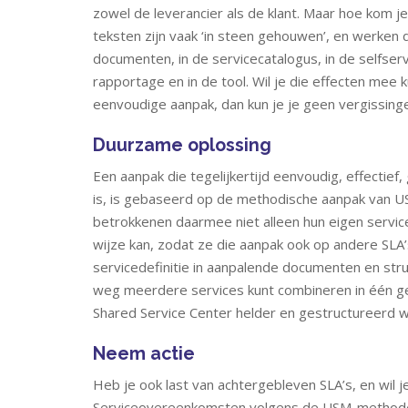
zowel de leverancier als de klant. Maar hoe kom j
teksten zijn vaak ‘in steen gehouwen’, en werken 
documenten, in de servicecatalogus, in de selfservi
rapportage en in de tool. Wil je die effecten mee
eenvoudige aanpak, dan kun je je geen vergissing
Duurzame oplossing
Een aanpak die tegelijkertijd eenvoudig, effectie
is, is gebaseerd op de methodische aanpak van U
betrokkenen daarmee niet alleen hun eigen servic
wijze kan, zodat ze die aanpak ook op andere SL
servicedefinitie in aanpalende documenten en stru
weg meerdere services kunt combineren in één ge
Shared Service Center helder en gestructureerd 
Neem actie
Heb je ook last van achtergebleven SLA’s, en wil 
Serviceovereenkomsten volgens de USM-method