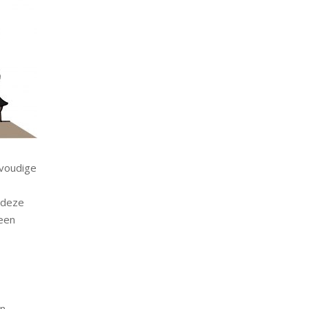
voudige
 deze
 een
én