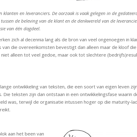
en klanten en leveranciers. De oorzaak is vaak gelegen in de gedateer
tussen de beleving van de klant en de denkwereld van de leverancie
sie van één dagdeel.
ken zich al decennia lang als de bron van veel ongenoegen in kla
is van die overeenkomsten bevestigt dan alleen maar de kloof die
t niet alleen tot veel gedoe, maar ook tot slechtere (bedrijfs)resu
enlange ontwikkeling van teksten, die een soort van eigen leven zij
. Die teksten zijn dan ontstaan in een ontwikkelingsfase waarin d
teld was, terwijl de organisatie intussen hoger op die maturity-la
eikt.
blok aan het been van