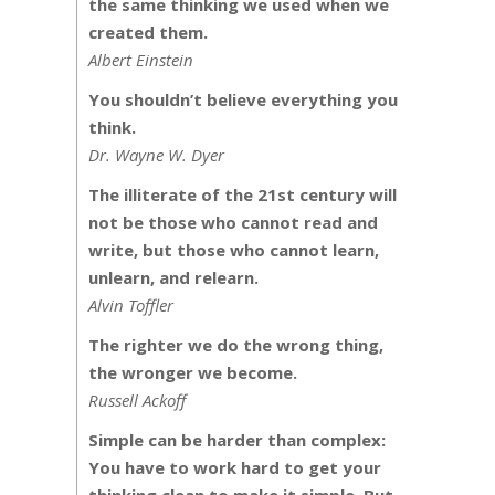
the same thinking we used when we
created them.
Albert Einstein
You shouldn’t believe everything you
think.
Dr. Wayne W. Dyer
The illiterate of the 21st century will
not be those who cannot read and
write, but those who cannot learn,
unlearn, and relearn.
Alvin Toffler
The righter we do the wrong thing,
the wronger we become.
Russell Ackoff
Simple can be harder than complex:
You have to work hard to get your
thinking clean to make it simple. But