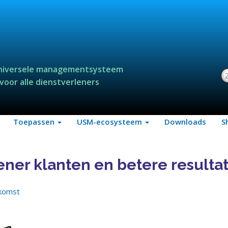
niversele managementsysteem
Z
voor alle dienstverleners
Toepassen
USM-ecosysteem
Downloads
S
ener klanten en betere resulta
komst