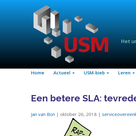
Het u
Home
Actueel
USM-bieb
Leren
Een betere SLA: tevred
Jan van Bon
| oktober 26, 2018 |
serviceovereen