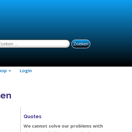
oeken naar:
hop
Login
ten
Quotes
We cannot solve our problems with