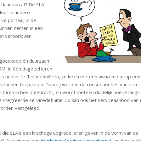
e daar van af? De SLA-
door in andere
ce portaal, in de
 kunnen nemen in een
en veroorloven.
f, goedkoop én duurzaam
SM. In één dagdeel leren
es helder te (her)definiëren, ze leren meteen
waarom
dat op een
A’s kunnen toepassen. Daarbij worden de consequenties van een
cturen in beeld gebracht, en wordt meteen duidelijk hoe je langs
ïntegreerde servicedefinitie. Zo kan ook het serviceaanbod van
worden vastgelegd.
je die SLA’s een krachtige upgrade leren geven in de vorm van de
e? Organiseer een
Workshop Serviceovereenkomst
, en leer in é