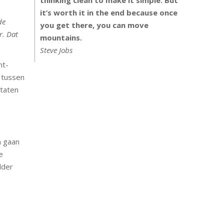
it’s worth it in the end because once
de
you get there, you can move
r. Dat
mountains.
Steve Jobs
nt-
 tussen
ltaten
n gaan
e
dder