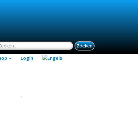
oeken naar:
hop
Login