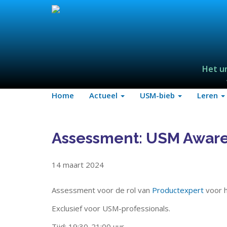
Het u
Home
Actueel
USM-bieb
Leren
Assessment: USM Awar
14 maart 2024
Assessment voor de rol van
Productexpert
voor 
Exclusief voor USM-professionals.
Tijd: 19:30-21:00 uur