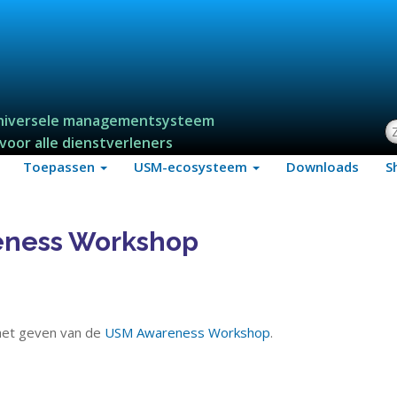
niversele managementsysteem
Z
voor alle dienstverleners
Toepassen
USM-ecosysteem
Downloads
S
eness Workshop
het geven van de
USM Awareness Workshop
.