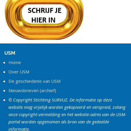
USM
Home
Over USM
De geschiedenis van USM
Nieuwsbrieven (archief)
© Copyright Stichting SURVUZ. De informatie op deze
website mag vrijelijk worden gekopieerd en verspreid, zolang
onze copyright-vermelding en het website-adres van de USM-
portal worden opgenomen als bron van de gedeelde
informatie.