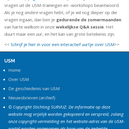
vragen uit de USM-trainingen en -workshops beantwoord.
Als je nog
andere
vragen hebt, of je wil nog dieper op die
vragen ingaan, dan ben je
gedurende de zomermaanden
van harte welkom in onze
wekelijkse Q&A sessie
. Het
duurt maar een uur, en het kan van grote betekenis zijn.
<<
Schrijf je hier in voor een interactief uurtje over USM
>>
USM
Home
Over USM
De geschiedenis van USM
Nieuwsbrieven (archief)
© Copyright Stichting SURVUZ. De informatie op deze
website mag vrijelijk worden gekopieerd en verspreid, zolang
onze copyright-vermelding en het website-adres van de USM-
portal worden opgenomen als bron van de gedeelde