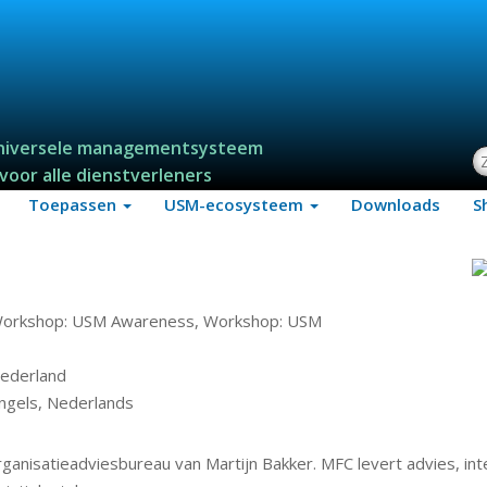
niversele managementsysteem
Z
voor alle dienstverleners
Toepassen
USM-ecosysteem
Downloads
S
orkshop: USM Awareness, Workshop: USM
ederland
ngels, Nederlands
rganisatieadviesbureau van Martijn Bakker. MFC levert advies, i