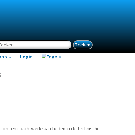
oeken naar:
hop
Login
nterim- en coach-werkzaamheden in de technische