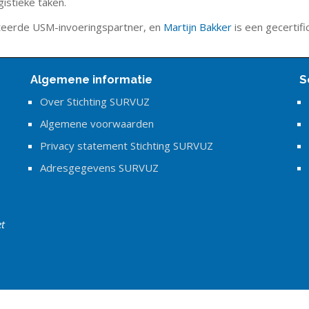
istieke taken.
teerde USM-invoeringspartner, en
Martijn Bakker
is een gecertif
Algemene informatie
S
Over Stichting SURVUZ
Algemene voorwaarden
Privacy statement Stichting SURVUZ
Adresgegevens SURVUZ
et