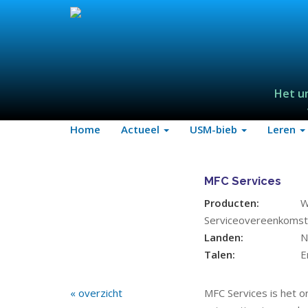
Het u
Home
Actueel
USM-bieb
Leren
MFC Services
Producten:
W
Serviceovereenkomst
Landen:
N
Talen:
E
« overzicht
MFC Services is het o