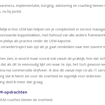
wareness, implementatie, borging, advisering en coaching binne
 nu bij Justid.
elijk in hoe USM kan helpen om je complexiteit in service manag
 bestaande koppelvlakken, met behoud van alle andere framework
een plekje als practice onder de USM-kapstok.
t verandertraject kan zijn als je gaat omdenken naar een zuivere
aten zien, in woord maar vooral ook vanuit de praktijk, hoe dat zi
 dat als dit te eenvoudig lijkt om waar te zijn, het toch gewoon wé
ma nul commerciële drijfveer. Ik doe dit vanuit mijn rol als IT se
ang dat ik hierin zie voor de overheid en eigenlijk voor iedereen.
ing deel ik meer dan graag.
SM-opdrachten
USM-coaches binnen de overheid.