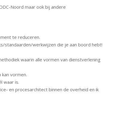
n ODC-Noord maar ook bij andere
ement te reduceren.
s/standaarden/werkwijzen die je aan boord hebt!
 methodiek waarin alle vormen van dienstverlening
ch kan vormen.
l waar is.
rvice- en procesarchitect binnen de overheid en ik