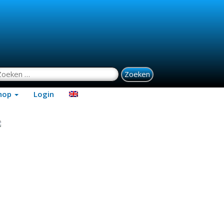
oeken naar:
hop
Login