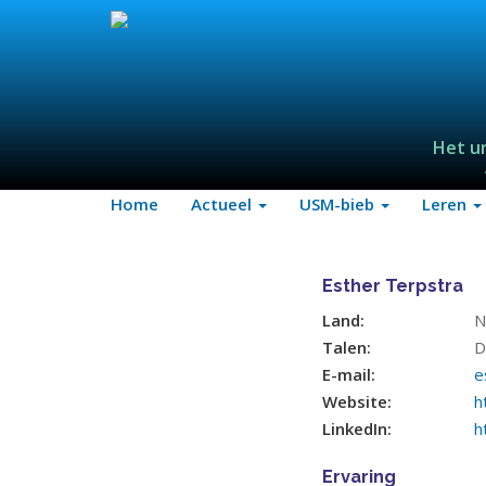
Het u
Home
Actueel
USM-bieb
Leren
Esther Terpstra
Land:
N
Talen:
D
E-mail:
e
Website:
h
LinkedIn:
h
Ervaring