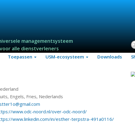
niversele managementsysteem
Z
voor alle dienstverleners
Toepassen
USM-ecosysteem
Downloads
S
ederland
uits, Engels, Fries, Nederlands
stter1o@gmail.com
ttps://www.odc-noord.nl/over-odc-noord/
ttps://www.linkedin.com/in/esther-terpstra-491a0116/