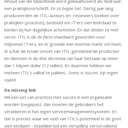
inhoud van die bibliotheek werd gekwalificeerd als 'leidraad',
een praktijkvoorschrift.
En zo begon het.
Dertig jaar lang
produceerden de ITIL-auteurs en -reviewers boeken over
praktijken (
practices
), bedoeld om IT'ers een leidrdaad te
bieden bij hun dagelijkse activiteiten. En dat deden ze met
verve. ITIL is de
de facto
standaard geworden voor
miljoenen IT'ers, en er groeide een enorme markt om heen.
Ik schat de totale omzet van ITIL-gerelateerde producten
en diensten in de drie decennia van haar bestaan ​​op meer
dan 1 biljoen dollar (12 nullen). En daarmee hebben we
meteen ITIL's valkuil te pakken... Soms is succes zijn eigen
vijand.
De missing link
Wil een set van
practices
met succes in een organisatie
worden toegepast, dan moeten de gebruikers het
verankeren in hun eigen servicemanagementsysteem. En
dat is precies waar we veel van ITIL's potentieel in de goot
zien eindigen - tegelijkertijd een verspilling veroorzakend