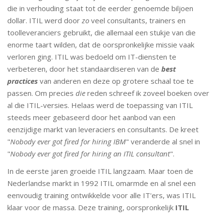
die in verhouding staat tot de eerder genoemde biljoen
dollar. ITIL werd door
zo
veel consultants, trainers en
toolleveranciers gebruikt, die allemaal een stukje van die
enorme taart wilden, dat de oorspronkelijke missie vaak
verloren ging. ITIL was bedoeld om IT-diensten te
verbeteren, door het standaardiseren van de
best
practices
van anderen en deze op grotere schaal toe te
passen. Om precies
die
reden schreef ik zoveel boeken over
al die ITIL-versies. Helaas werd de toepassing van ITIL
steeds meer gebaseerd door het aanbod van een
eenzijdige markt van leveraciers en consultants. De kreet
"
Nobody ever got fired for hiring IBM
" veranderde al snel in
"
Nobody ever got fired for hiring an ITIL consultant
".
In de eerste jaren groeide ITIL langzaam. Maar toen de
Nederlandse markt in 1992 ITIL omarmde en al snel een
eenvoudig training ontwikkelde voor alle IT'ers, was ITIL
klaar voor de massa. Deze training, oorspronkelijk
ITIL