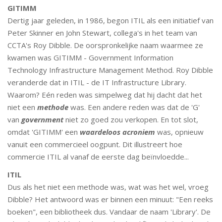
GITIMM
Dertig jaar geleden, in 1986, begon ITIL als een initiatief van
Peter Skinner en John Stewart, collega's in het team van
CCTA's Roy Dibble. De oorspronkelijke naam waarmee ze
kwamen was GITIMM - Government Information
Technology Infrastructure Management Method. Roy Dibble
veranderde dat in ITIL - de IT Infrastructure Library.
Waarom? Eén reden was simpelweg dat hij dacht dat het
niet een
methode
was. Een ​​andere reden was dat de 'G'
van
government
niet zo goed zou verkopen. En tot slot,
omdat 'GITIMM' een
waardeloos acroniem
was, opnieuw
vanuit een commercieel oogpunt. Dit illustreert hoe
commercie ITIL al vanaf de eerste dag beïnvloedde...
ITIL
Dus als het niet een methode was, wat was het wel, vroeg
Dibble? Het antwoord was er binnen een minuut: "Een reeks
boeken", een bibliotheek dus. Vandaar de naam 'Library'. De