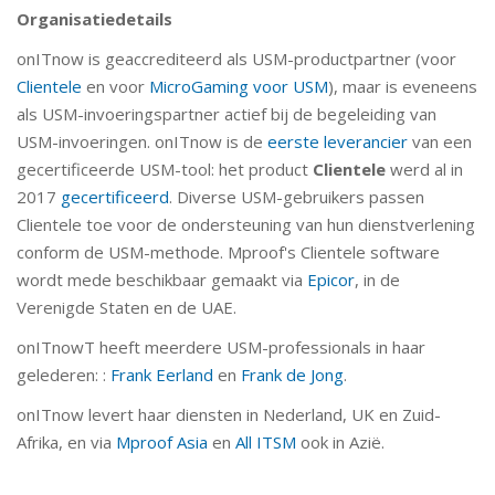
Organisatiedetails
onITnow is geaccrediteerd als USM-productpartner (voor
Clientele
en voor
MicroGaming voor USM
), maar is eveneens
als USM-invoeringspartner actief bij de begeleiding van
USM-invoeringen. onITnow is de
eerste leverancier
van een
gecertificeerde USM-tool: het product
Clientele
werd al in
2017
gecertificeerd
. Diverse USM-gebruikers passen
Clientele toe voor de ondersteuning van hun dienstverlening
conform de USM-methode. Mproof's Clientele software
wordt mede beschikbaar gemaakt via
Epicor
, in de
Verenigde Staten en de UAE.
onITnowT heeft meerdere USM-professionals in haar
gelederen: :
Frank Eerland
en
Frank de Jong
.
onITnow levert haar diensten in Nederland, UK en Zuid-
Afrika, en via
Mproof Asia
en
All ITSM
ook in Azië.