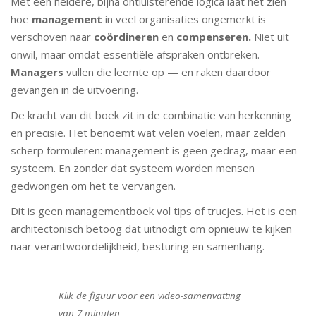
Met een heldere, bijna ontluisterende logica laat het zien
hoe
management
in veel organisaties ongemerkt is
verschoven naar
coördineren
en
compenseren.
Niet uit
onwil, maar omdat essentiële afspraken ontbreken.
Managers
vullen die leemte op — en raken daardoor
gevangen in de uitvoering.
De kracht van dit boek zit in de combinatie van herkenning
en precisie. Het benoemt wat velen voelen, maar zelden
scherp formuleren: management is geen gedrag, maar een
systeem. En zonder dat systeem worden mensen
gedwongen om het te vervangen.
Dit is geen managementboek vol tips of trucjes. Het is een
architectonisch betoog dat uitnodigt om opnieuw te kijken
naar verantwoordelijkheid, besturing en samenhang.
Klik de figuur voor een video-samenvatting
van 7 minuten