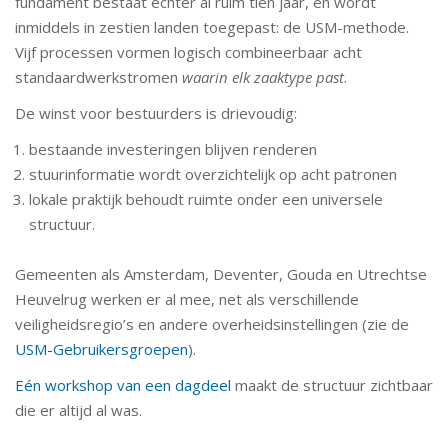
fundament bestaat echter al ruim tien jaar, en wordt
inmiddels in zestien landen toegepast: de USM-methode.
Vijf processen vormen logisch combineerbaar acht
standaardwerkstromen
waarin elk zaaktype past
.
De winst voor bestuurders is drievoudig:
bestaande investeringen blijven renderen
stuurinformatie wordt overzichtelijk op acht patronen
lokale praktijk behoudt ruimte onder een universele
structuur.
Gemeenten als Amsterdam, Deventer, Gouda en Utrechtse
Heuvelrug werken er al mee, net als verschillende
veiligheidsregio’s en andere overheidsinstellingen (zie de
USM-Gebruikersgroepen
).
Eén workshop van een dagdeel
maakt de structuur zichtbaar
die er altijd al was.