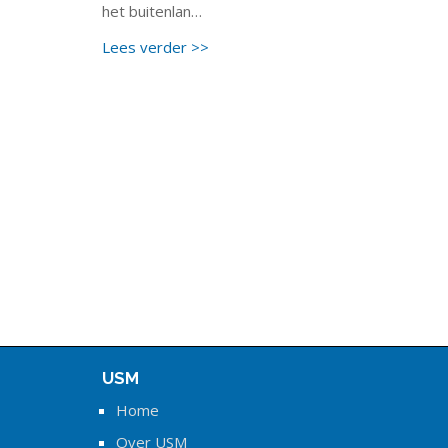
het buitenlan…
Lees verder >>
USM
Home
Over USM