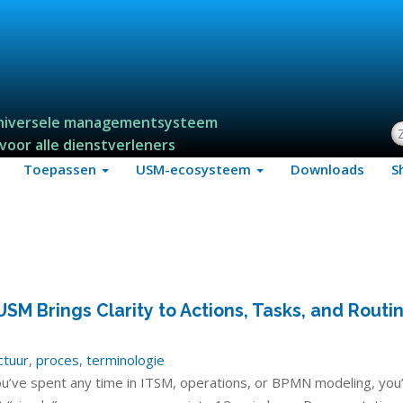
niversele managementsysteem
Z
voor alle dienstverleners
Toepassen
USM-ecosysteem
Downloads
S
e
M Brings Clarity to Actions, Tasks, and Routi
ctuur
,
proces
,
terminologie
you’ve spent any time in ITSM, operations, or BPMN modeling, you