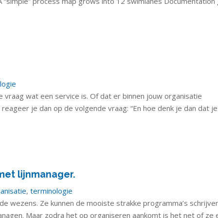
: A “simple” process map grows into 12 swimlanes Documentation
logie
 vraag wat een service is. Of dat er binnen jouw organisatie
 reageer je dan op de volgende vraag: “En hoe denk je dan dat j
met lijnmanager.
anisatie
,
terminologie
ende wezens. Ze kunnen de mooiste strakke programma’s schrijven
agen. Maar zodra het op organiseren aankomt is het net of ze 