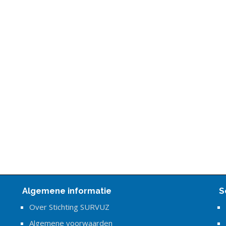
Algemene informatie
S
Over Stichting SURVUZ
Algemene voorwaarden