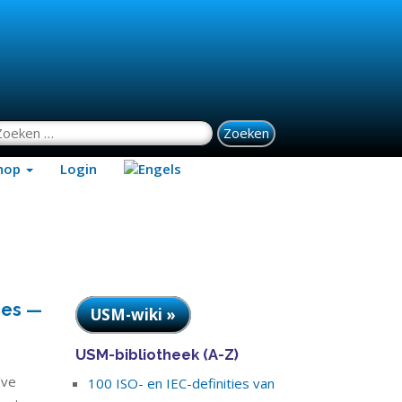
oeken naar:
hop
Login
nes —
USM-wiki »
USM-bibliotheek (A-Z)
’ve
100 ISO- en IEC-definities van