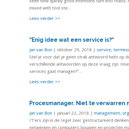
seen how quickly good intentions turn into chaos
mixed with tool ste…
Lees verder >>
“Enig idee wat een service is?“
Jan van Bon
| oktober 29, 2018 |
service
,
termino
Stel je voor dat je geen strak antwoord hebt op de
verschillende antwoorden op deze vraag zijn. Hoe
services gaat managen?”…
Lees verder >>
Procesmanager. Niet te verwarren 
Jan van Bon
| januari 22, 2018 |
management
,
org
IT’ers zijn in de regel zeer gestructureerd denk
netwerken en computers bouwen en projecten man