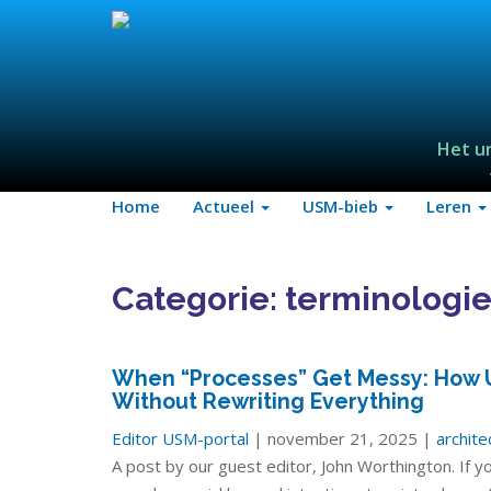
Het u
Home
Actueel
USM-bieb
Leren
Categorie:
terminologi
When “Processes” Get Messy: How US
Without Rewriting Everything
Editor USM-portal
| november 21, 2025 |
archite
A post by our guest editor, John Worthington. If 