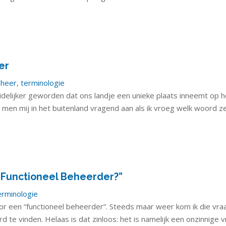
er
eheer
,
terminologie
uidelijker geworden dat ons landje een unieke plaats inneemt op h
 men mij in het buitenland vragend aan als ik vroeg welk woord ze
 Functioneel Beheerder?”
erminologie
oor een “functioneel beheerder”. Steeds maar weer kom ik die vra
e vinden. Helaas is dat zinloos: het is namelijk een onzinnige v